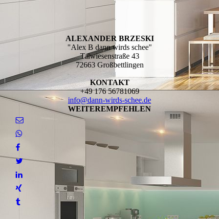
ALEXANDER BRZESKI
"Alex B dann wirds schee"
Talwiesenstraße 43
72663 Großbettlingen
KONTAKT
+49 176 56781069
info@dann-wirds-schee.de
WEITEREMPFEHLEN